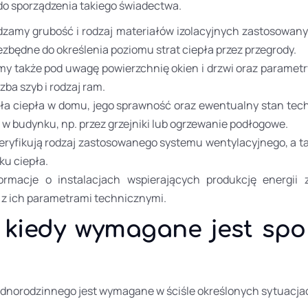
do sporządzenia takiego świadectwa.
wdzamy grubość i rodzaj materiałów izolacyjnych zastosowa
zbędne do określenia poziomu strat ciepła przez przegrody.
emy także pod uwagę powierzchnię okien i drzwi oraz parametr
zba szyb i rodzaj ram.
dła ciepła w domu, jego sprawność oraz ewentualny stan te
w budynku, np. przez grzejniki lub ogrzewanie podłogowe.
y weryfikują rodzaj zastosowanego systemu wentylacyjnego, 
ku ciepła.
ormacje o instalacjach wspierających produkcję energii 
 z ich parametrami technicznymi.
 kiedy wymagane jest spo
dnorodzinnego jest wymagane w ściśle określonych sytuacjach