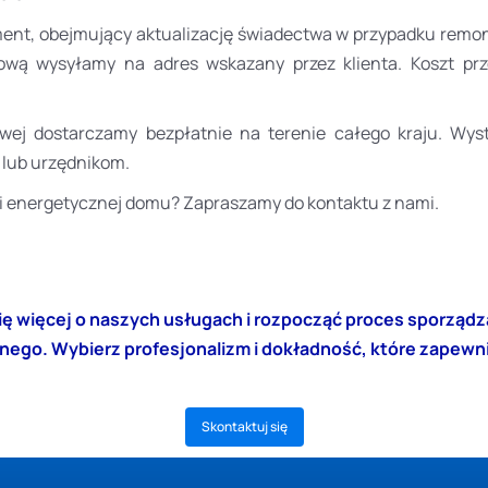
t, obejmujący aktualizację świadectwa w przypadku remont
ą wysyłamy na adres wskazany przez klienta. Koszt przesy
owej dostarczamy bezpłatnie na terenie całego kraju. W
 lub urzędnikom.
i energetycznej domu? Zapraszamy do kontaktu z nami.
 się więcej o naszych usługach i rozpocząć proces sporzą
nego. Wybierz profesjonalizm i dokładność, które zapew
Skontaktuj się