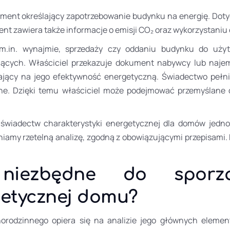
ment określający zapotrzebowanie budynku na energię. Dotycz
nt zawiera także informacje o emisji CO₂ oraz wykorzystaniu 
 m.in. wynajmie, sprzedaży czy oddaniu budynku do uży
ących. Właściciel przekazuje dokument nabywcy lub naje
cy na jego efektywność energetyczną. Świadectwo pełni fu
ne. Dzięki temu właściciel może podejmować przemyślane d
wiadectw charakterystyki energetycznej dla domów jedno
amy rzetelną analizę, zgodną z obowiązującymi przepisami.
iezbędne do sporząd
getycznej domu?
rodzinnego opiera się na analizie jego głównych element