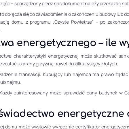
 część – sporządzony przez nas dokument należy przekazać na
 dołącza się do zawiadomienia o zakończeniu budowy lub do
izację domu z programu „Czyste Powietrze” – po zakończ
u.
wa energetycznego – ile w
ctwa charakterystyki energetycznej może skutkować sankcj
ostać ukarany grzywną nawet do kilku tysięcy złotych.
wadzenie transakcji. Kupujący lub najemca ma prawo żąda
lub najmu.
Każdy zainteresowany może sprawdzić dany budynek w Cen
 świadectwo energetyczne
ej domu może wystawić wyłącznie certyfikator energetyczn