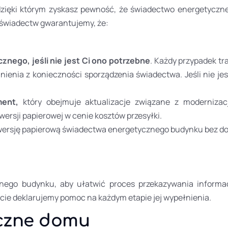
dzięki którym zyskasz pewność, że świadectwo energetyczn
 świadectw
gwarantujemy, że:
nego, jeśli nie jest Ci ono potrzebne
.
Każdy przypadek tra
lnienia z konieczności sporządzenia świadectwa. Jeśli nie 
ent,
który obejmuje aktualizacje związane z moderniza
ersji papierowej w cenie kosztów przesyłki.
ersję papierową świadectwa energetycznego budynku bez doda
ego budynku, aby ułatwić proces przekazywania informacj
ie deklarujemy pomoc na każdym etapie jej wypełnienia.
czne domu