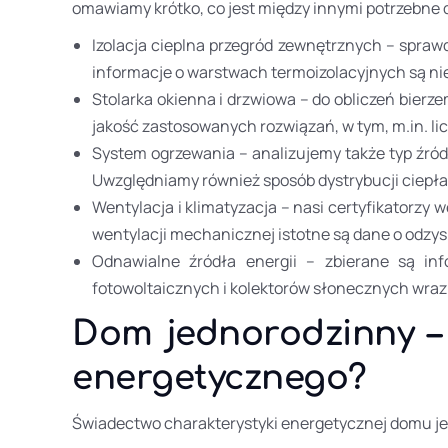
omawiamy krótko, co jest między innymi potrzebne 
Izolacja cieplna przegród zewnętrznych – spra
informacje o warstwach termoizolacyjnych są nie
Stolarka okienna i drzwiowa – do obliczeń bierz
jakość zastosowanych rozwiązań, w tym, m.in. lic
System ogrzewania – analizujemy także typ źró
Uwzględniamy również sposób dystrybucji ciepła 
Wentylacja i klimatyzacja – nasi certyfikatorz
wentylacji mechanicznej istotne są dane o odzys
Odnawialne źródła energii – zbierane są inf
fotowoltaicznych i kolektorów słonecznych wraz
Dom jednorodzinny –
energetycznego?
Świadectwo charakterystyki energetycznej domu je