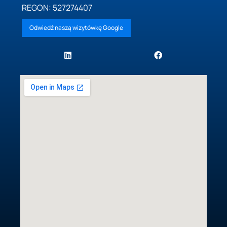
REGON: 527274407
Odwiedź naszą wizytówkę Google