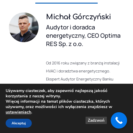
Michał Górczyński
Audytor i doradca
energetyczny, CEO Optima
RES Sp. z o.o.
Od 2016 roku związany z branżą instalacji
HVAC i doradztwa energetycznego.
Ekspert Audytor Energetyczny Banku
Gospodarstwa Krajowego, Ekspert
Używamy ciasteczek, aby zapewnić najlepszą jakość
Efektywności Energetycznej Programu
korzystania z naszej witryny.
Więcej informacji na temat plików ciasteczka, których
Priorytetowego Czyste Powietrze,
używamy, oraz możliwości ich wyłączenia znajdziesz w
Rekomendowany Audytor Związku
ustawieniach
.
Audytorów Energetycznych. Wierzy, że
Zadzwoń
Akceptuj
istnieje możliwość połączenia opłacalności