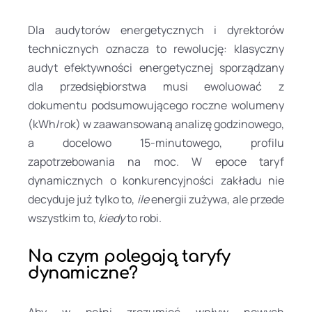
Dla audytorów energetycznych i dyrektorów
technicznych oznacza to rewolucję: klasyczny
audyt efektywności energetycznej sporządzany
dla przedsiębiorstwa musi ewoluować z
dokumentu podsumowującego roczne wolumeny
(kWh/rok) w zaawansowaną analizę godzinowego,
a docelowo 15-minutowego, profilu
zapotrzebowania na moc. W epoce taryf
dynamicznych o konkurencyjności zakładu nie
decyduje już tylko to,
ile
energii zużywa, ale przede
wszystkim to,
kiedy
to robi.
Na czym polegają taryfy
dynamiczne
?
Aby w pełni zrozumieć wpływ nowych