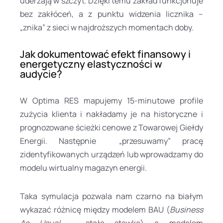
uderzają w szczyt. Dzięki temu zakład funkcjonuje
bez zakłóceń, a z punktu widzenia licznika –
„znika” z sieci w najdroższych momentach doby.
Jak dokumentować efekt finansowy i
energetyczny elastyczności w
audycie?
W Optima RES mapujemy 15-minutowe profile
zużycia klienta i nakładamy je na historyczne i
prognozowane ścieżki cenowe z Towarowej Giełdy
Energii. Następnie „przesuwamy” pracę
zidentyfikowanych urządzeń lub wprowadzamy do
modelu wirtualny magazyn energii.
Taka symulacja pozwala nam czarno na białym
wykazać różnicę między modelem BAU (
Business
As Usual
– stała stawka) a modelem