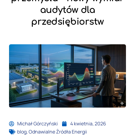
audytów dla
przedsiębiorstw
Michał Górczyński
4 kwietnia, 2026
blog
,
Odnawialne Źródła Energii